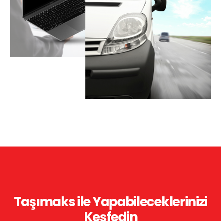
Taşımaks ile Yapabileceklerinizi
Keşfedin